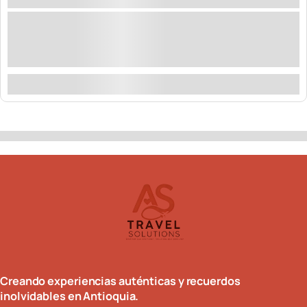
PARQUE KANALOA
Santa Fé de Antioquia
Ubicado en Santa Fe de Antioquia, la ciudad madre
de los antioqueños y a solo una hora de Medellín...
Explorar
Demostración
10
de
2
Creando experiencias auténticas y recuerdos
inolvidables en Antioquia.