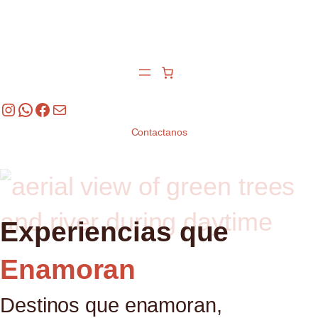
Saltar
al
contenido
Instagram
WhatsApp
Facebook
Mail
Contactanos
Experiencias que
Enamoran
Destinos que enamoran,