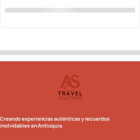
r
p
o
Filtros por ubicación
a
p
k
m
Demostración
10
de
0
Creando experiencias auténticas y recuerdos
inolvidables en Antioquia.